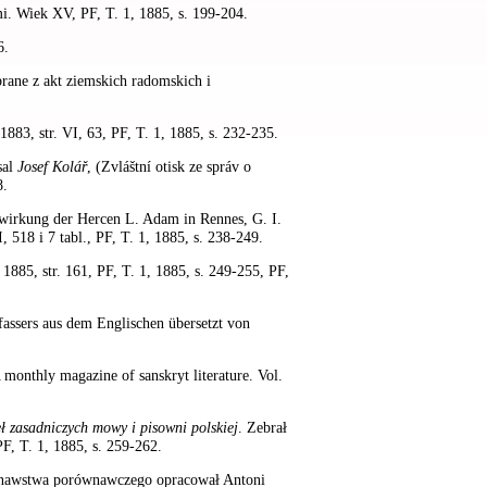
i. Wiek XV, PF, T. 1, 1885, s. 199-204.
6.
rane z akt ziemskich radomskich i
 1883, str. VI, 63, PF, T. 1, 1885, s. 232-235.
sal
Josef Kolář
, (Zvláštní otisk ze správ o
8.
wirkung der Hercen L. Adam in Rennes, G. I.
, 518 i 7 tabl., PF, T. 1, 1885, s. 238-249.
 1885, str. 161, PF, T. 1, 1885, s. 249-255, PF,
assers aus dem Englischen übersetzt von
 monthly magazine of sanskryt literature. Vol.
eł zasadniczych mowy i pisowni polskiej
. Zebrał
F, T. 1, 1885, s. 259-262.
nawstwa porównawczego opracował Antoni