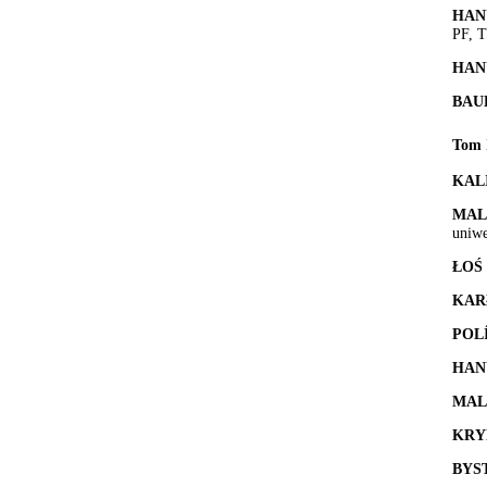
HAN
PF, T
HAN
BAU
Tom 
KAL
MAL
uniwe
ŁOŚ
KAR
POL
HAN
MAL
KRY
BYS