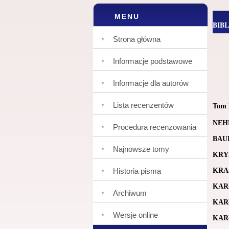
MENU
BIB
Strona główna
Informacje podstawowe
Informacje dla autorów
Lista recenzentów
Tom 
NEH
Procedura recenzowania
BAU
Najnowsze tomy
KRY
Historia pisma
KRA
KAR
Archiwum
KAR
Wersje online
KAR