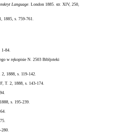
anskryt Language
. London 1885. str. XIV, 250,
 1, 1885, s. 759-761.
. 1-84.
ego w rękopisie N. 2503 Bibljoteki
2, 1888, s. 119-142.
F, T. 2, 1888, s. 143-174.
94.
1888, s. 195-239.
264.
275.
6-280.