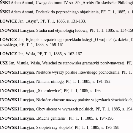
ŃSKI
Adam Antoni, Uwaga do tomu IV str. 89 „Archiv für slavische Philologie
ŃSKI
Adam Antoni, Dodatek do poprzedniego objaśnienia, PF, T. 1, 1885, s. 
ŁOWICZ
Jan, „Asyn”, PF, T. 1, 1885, s. 131-133.
INOWSKI
Lucyjan, Studia nad etymologią ludową, PF, T. 1, 1885, s. 134-15
ŁOWICZ
Jan, Rękopis hiszpańskiego przekładu księgi „O wojnie” (z dzieła 
ewskiego, PF, T. 1, 1885, s. 159-161.
ŁOWICZ
Jan, Wisła, PF, T. 1, 1885, s. 162-167.
USZ
Jan, Vistula, Wisła, Weischel ze stanowiska gramatyki porównawczej, PF, 
INOWSKI
Lucyjan, Niektóre wyrazy polskie litewskiego pochodzenia, PF, T. 
INOWSKI
Lucyjan, Nimam, nimogę, PF, T. 1, 1885, s. 191-192.
INOWSKI
Lucyjan, „Skierniewice”, PF, T. 1, 1885, s. 193.
INOWSKI
Lucyjan, Niektóre złożone nazwy ptaków w językach słowiańskich, 
INOWSKI
Lucyjan, Obcy akcent w wyrazach polskich, PF, T. 1, 1885, s. 194
INOWSKI
Lucyjan, „Mucha genitalia”, PF, T. 1, 1885, s. 194-196.
INOWSKI
Lucyjan, Szłopień czy stopień?, PF, T. 1, 1885, s. 196-198.