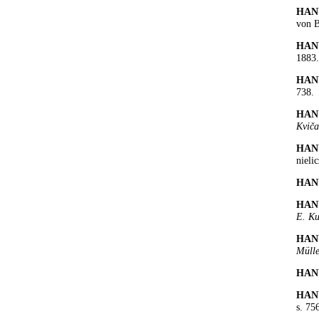
HAN
von B
HAN
1883.
HAN
738.
HAN
Kviča
HAN
nieli
HAN
HAN
E. K
HAN
Mülle
HAN
HAN
s. 75