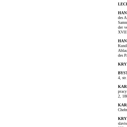
LEC
HAN
des A
Samni
der v
XVIII
HAN
Kunde
Ablau
des P
KRY
BYS
4, st
KAR
pracy
2, 18
KAR
Chełm
KRY
slavi