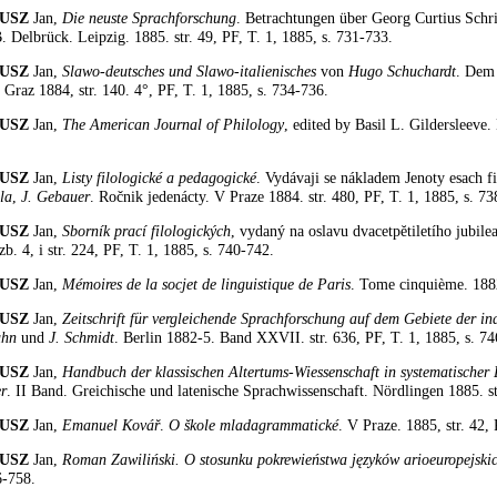
USZ
Jan,
Die neuste Sprachforschung
. Betrachtungen über Georg Curtius Schri
. Delbrück. Leipzig. 1885. str. 49, PF, T. 1, 1885, s. 731-733.
USZ
Jan,
Slawo-deutsches und Slawo-italienisches
von
Hugo Schuchardt
. Dem
 Graz 1884, str. 140. 4°, PF, T. 1, 1885, s. 734-736.
USZ
Jan,
The American Journal of Philology
, edited by Basil L. Gildersleeve.
USZ
Jan,
Listy filologické a pedagogické
. Vydávaji se nákladem Jenoty esach f
la
,
J. Gebauer
. Ročnik jedenácty. V Praze 1884. str. 480, PF, T. 1, 1885, s. 7
USZ
Jan,
Sborník prací filologických
, vydaný na oslavu dvacetpĕtiletího jubile
czb. 4, i str. 224, PF, T. 1, 1885, s. 740-742.
USZ
Jan,
Mémoires de la socjet de linguistique de Paris
. Tome cinquième. 1882
USZ
Jan,
Zeitschrift für vergleichende Sprachforschung auf dem Gebiete der 
uhn
und
J. Schmidt
. Berlin 1882-5. Band XXVII. str. 636, PF, T. 1, 1885, s. 7
USZ
Jan,
Handbuch der klassischen Altertums-Wiessenschaft in systematischer 
r
. II Band. Greichische und latenische Sprachwissenschaft. Nördlingen 1885. s
USZ
Jan,
Emanuel Kovář
.
O škole mladagrammatické
. V Praze. 1885, str. 42,
USZ
Jan,
Roman Zawiliński. O stosunku pokrewieństwa języków arioeuropejski
6-758.