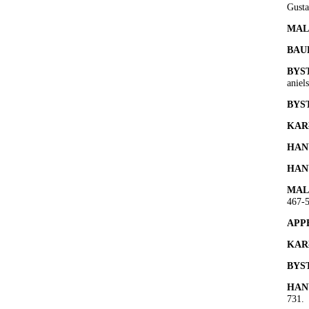
Gusta
MAL
BAU
BYS
aniel
BYS
KAR
HAN
HAN
MAL
467-5
APP
KAR
BYS
HAN
731.