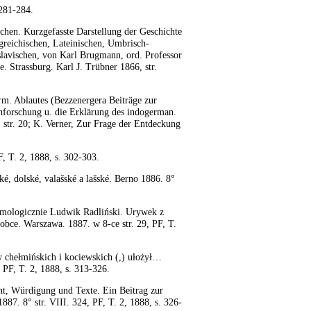
 281-284.
hen. Kurzgefasste Darstellung der Geschichte
tgreichischen, Lateinischen, Umbrisch-
slavischen, von Karl Brugmann, ord. Professor
e. Strassburg. Karl J. Trübner 1866, str.
rm. Ablautes (Bezzenergera Beiträge zur
hforschung u. die Erklärung des indogerman.
 str. 20; K. Verner, Zur Frage der Entdeckung
, T. 2, 1888, s. 302-303.
ké, dolské, valašské a lašské. Berno 1886. 8°
ymologicznie Ludwik Radliński. Urywek z
obce. Warszawa. 1887. w 8-ce str. 29, PF, T.
w chełmińskich i kociewskich (,) ułożył…
PF, T. 2, 1888, s. 313-326.
ht, Würdigung und Texte. Ein Beitrag zur
87. 8° str. VIII. 324, PF, T. 2, 1888, s. 326-