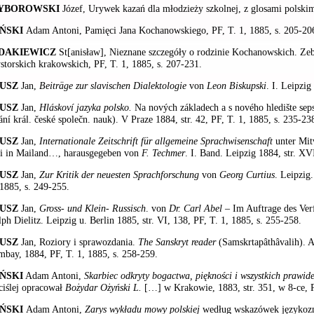
YBOROWSKI
Józef, Urywek kazań dla młodzieży szkolnej, z glosami polskim
ŃSKI
Adam Antoni, Pamięci Jana Kochanowskiego, PF, T. 1, 1885, s. 205-20
DAKIEWICZ
St[anisław], Nieznane szczegóły o rodzinie Kochanowskich. Zeb
storskich krakowskich, PF, T. 1, 1885, s. 207-231.
USZ
Jan,
Beiträge zur slavischen Dialektologie
von
Leon Biskupski
. I. Leipzig
USZ
Jan,
Hláskoví jazyka polsko.
Na nových základech a s nového hledište sep
ání král. české společn. nauk). V Praze 1884, str. 42, PF, T. 1, 1885, s. 235-23
USZ
Jan,
Internationale Zeitschrift für allgemeine Sprachwisenschaft
unter Mit
i in Mailand…, harausgegeben von
F. Techmer
. I. Band. Leipzig 1884, str. XVI
USZ
Jan,
Zur Kritik der neuesten Sprachforschung
von
Georg Curtius
. Leipzig.
 1885, s. 249-255.
USZ
Jan,
Gross- und Klein- Russisch
. von
Dr. Carl Abel
– Im Auftrage des Verf
ph Dielitz. Leipzig u. Berlin 1885, str. VI, 138, PF, T. 1, 1885, s. 255-258.
USZ
Jan, Roziory i sprawozdania.
The Sanskryt reader
(Samskrtapâthâvalih). A
mbay, 1884, PF, T. 1, 1885, s. 258-259.
ŃSKI
Adam Antoni,
Skarbiec odkryty bogactwa, piękności i wszystkich prawid
ściślej opracował
Bożydar Ożyński L.
[…] w Krakowie, 1883, str. 351, w 8-ce, P
ŃSKI
Adam Antoni,
Zarys wykładu mowy polskiej
według wskazówek językoz