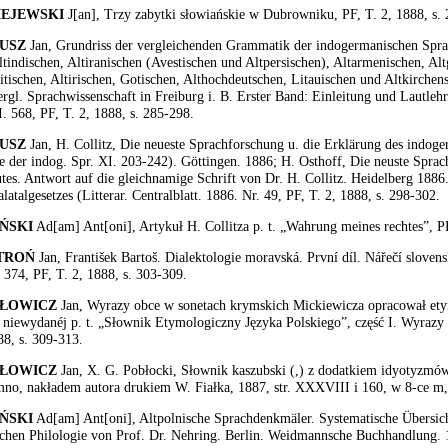
IEJEWSKI
J[an], Trzy zabytki słowiańskie w Dubrowniku, PF, T. 2, 1888, s.
USZ
Jan, Grundriss der vergleichenden Grammatik der indogermanischen Sprac
ltindischen, Altiranischen (Avestischen und Altpersischen), Altarmenischen, Al
tischen, Altirischen, Gotischen, Althochdeutschen, Litauischen und Altkirchen
ergl. Sprachwissenschaft in Freiburg i. B. Erster Band: Einleitung und Lautlehr
. 568, PF, T. 2, 1888, s. 285-298.
USZ
Jan, H. Collitz, Die neueste Sprachforschung u. die Erklärung des indoge
 der indog. Spr. XI. 203-242). Göttingen. 1886; H. Osthoff, Die neuste Sprac
tes. Antwort auf die gleichnamige Schrift von Dr. H. Collitz. Heidelberg 1886.
alatalgesetzes (Litterar. Centralblatt. 1886. Nr. 49, PF, T. 2, 1888, s. 298-302.
ŃSKI
Ad[am] Ant[oni], Artykuł H. Collitza p. t. „Wahrung meines rechtes”, PF
TROŃ
Jan, František Bartoš. Dialektologie moravská. První díl. Nářečí slovens
r. 374, PF, T. 2, 1888, s. 303-309.
ŁOWICZ
Jan, Wyrazy obce w sonetach krymskich Mickiewicza opracował et
 niewydanéj p. t. „Słownik Etymologiczny Języka Polskiego”, część I. Wyrazy 
88, s. 309-313.
ŁOWICZ
Jan, X. G. Pobłocki, Słownik kaszubski (,) z dodatkiem idyotyzmó
no, nakładem autora drukiem W. Fiałka, 1887, str. XXXVIII i 160, w 8-ce m, 
ŃSKI
Ad[am] Ant[oni], Altpolnische Sprachdenkmäler. Systematische Übersic
schen Philologie von Prof. Dr. Nehring. Berlin. Weidmannsche Buchhandlung. 18