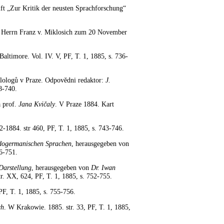
ft „Zur Kritik der neusten Sprachforschung“
 Herrn Franz v. Miklosich zum 20 November
 Baltimore. Vol. IV. V, PF, T. 1, 1885, s. 736-
ilologů v Praze. Odpovĕdni redaktor:
J.
38-740.
a prof.
Jana Kvičaly
. V Praze 1884. Kart
-1884. str 460, PF, T. 1, 1885, s. 743-746.
indogermanischen Sprachen
, herausgegeben von
46-751.
Darstellung
, herausgegeben von
Dr. Iwan
tr. XX, 624, PF, T. 1, 1885, s. 752-755.
 PF, T. 1, 1885, s. 755-756.
ch
. W Krakowie. 1885. str. 33, PF, T. 1, 1885,