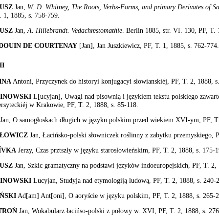
USZ
Jan,
W. D. Whitney, The Roots, Verbs-Forms, and primary Derivates of S
. 1, 1885, s. 758-759.
USZ
Jan,
A. Hillebrandt. Vedachrestomathie
. Berlin 1885, str. VI. 130, PF, T.
DOUIN
DE COURTENAY
[Jan], Jan Juszkiewicz, PF, T. 1, 1885, s. 762-774.
II
INA
Antoni, Przyczynek do historyi konjugacyi słowianskiéj, PF, T. 2, 1888, s
INOWSKI
L[ucyjan], Uwagi nad pisownią i językiem tekstu polskiego zawart
rsyteckiéj w Krakowie, PF, T. 2, 1888, s. 85-118.
Jan, O samogłoskach długich w języku polskim przed wiekiem XVI-ym, PF, T. 
ŁOWICZ
Jan, Łacińsko-polski słowniczek roślinny z zabytku przemyskiego, P
ÍVKA
Jerzy, Czas prztszły w języku starosłowieńskim, PF, T. 2, 1888, s. 175-1
USZ
Jan, Szkic gramatyczny na podstawi języków indoeuropejskich, PF, T. 2, 
INOWSKI
Lucyjan, Studyja nad etymologiją ludową, PF, T. 2, 1888, s. 240-
ŃSKI
Ad[am] Ant[oni], O aoryście w języku polskim, PF, T. 2, 1888, s. 265-
TROŃ
Jan, Wokabularz łacińso-polski z połowy w. XVI, PF, T. 2, 1888, s. 27