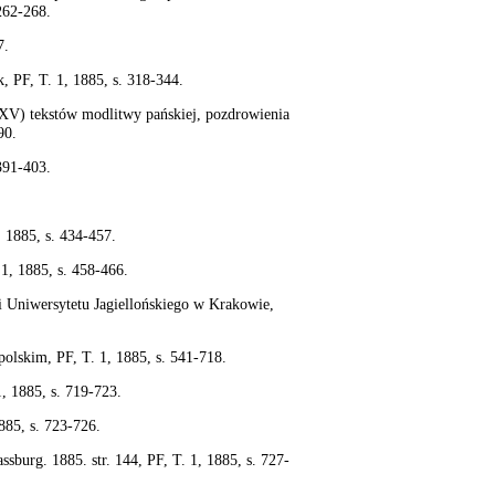
262-268.
7.
k, PF, T. 1, 1885, s. 318-344.
XV) tekstów modlitwy pańskiej, pozdrowienia
90.
391-403.
 1885, s. 434-457.
1, 1885, s. 458-466.
i Uniwersytetu Jagiellońskiego w Krakowie,
olskim, PF, T. 1, 1885, s. 541-718.
, 1885, s. 719-723.
885, s. 723-726.
assburg. 1885. str. 144, PF, T. 1, 1885, s. 727-