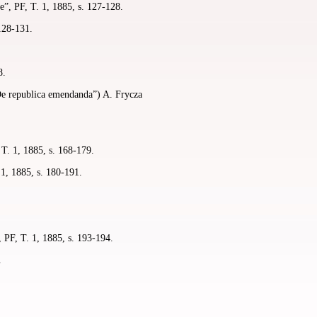
”, PF, T. 1, 1885, s. 127-128.
128-131.
8.
„De republica emendanda”) A. Frycza
T. 1, 1885, s. 168-179.
1, 1885, s. 180-191.
PF, T. 1, 1885, s. 193-194.
.