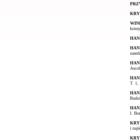
PRZ
KRY
WIN
konsy
HAN
HAN
zased
HAN
Ascol
HAN
T. 1,
HAN
Rudol
HAN
I. Bo
KRY
i naj
KRY