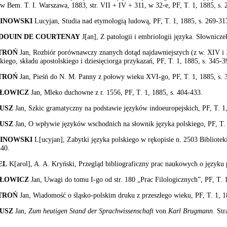
w Bem. T. I. Warszawa, 1883, str. VII + IV + 311, w 32-e, PF, T. 1, 1885, s. 
INOWSKI
Lucyjan, Studia nad etymologią ludową, PF, T. 1, 1885, s. 269-31
DOUIN DE COURTENAY
J[an], Z patologii i embriologii języka. Słownicze
TROŃ
Jan, Rozbiór porównawczy znanych dotąd najdawniejszych (z w. XIV i 
skiego, składu apostolskiego i dziesięciorga przykazań, PF, T. 1, 1885, s. 345-3
TROŃ
Jan, Pieśń do N. M. Panny z połowy wieku XVI-go, PF, T. 1, 1885, s. 
ŁOWICZ
Jan, Mleko duchowne z r. 1556, PF, T. 1, 1885, s. 404-433.
USZ
Jan, Szkic gramatyczny na podstawie języków indoeuropejskich, PF, T. 1,
USZ
Jan, O wpływie języków wschodnich na słownik języka polskiego, PF, T. 
INOWSKI
L[ucyjan], Zabytki języka polskiego w rękopisie n. 2503 Bibliotek
40.
EL
K[arol], A. A. Kryński, Przegląd bibliograficzny prac naukowych o języku p
ŁOWICZ
Jan, Uwagi do tomu I-go od str. 180 „Prac Filologicznych”, PF, T. 1
TROŃ
Jan, Wiadomość o śląsko-polskim druku z przeszłego wieku, PF, T. 1, 1
USZ
Jan,
Zum heutigen Stand der Sprachwissenschaft
von
Karl Brugmann
. Str