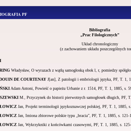
LIOGRAFIA PF
Bibliografia
„Prac Filologicznych”
Układ chronologiczny
(z zachowaniem układu poszczególnych t
I
RING
Władysław, O wyrazach z wątłą samogłoską obok l, r, pomiedzy spółgłos
DOUIN DE COURTENAY
J[an], Z patologii i embriologii języka, PF, T. 1, 
ŃSKI
Adam Antoni, Powieść o papieżu Urbanie z r. 1514, PF, T. 1, 1885, s. 5
SZEWSKI
M., Przyczynek do historii pierwotnych samogłosek długich, PF, T.
ŁOWICZ
Jan, Projekt terminologii językoznawczej polskiej, PF, T. 1, 1885, s
ŁOWICZ
Jan, Imiona zbiorowe polskie typu „bracia”, PF, T. 1, 1885, s. 121-
ŁOWICZ
Jan, Wykrzykniki z końcówkami czasowymi, PF, T. 1, 1885, s. 125